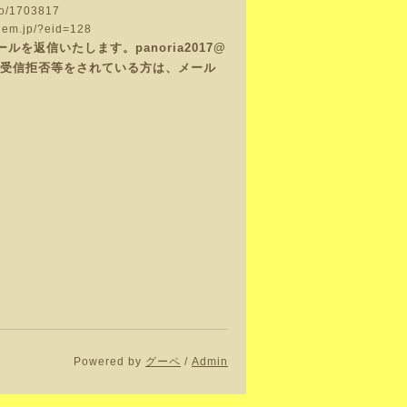
info/1703817
ugem.jp/?eid=128
返信いたします。panoria2017@
で、受信拒否等をされている方は、メール
Powered by
グーペ
/
Admin