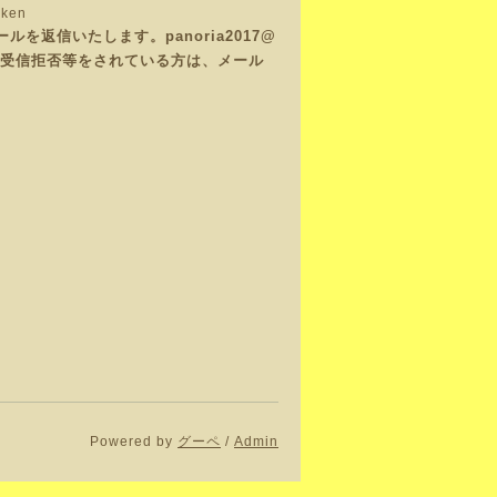
iken
返信いたします。panoria2017@
で、受信拒否等をされている方は、メール
Powered by
グーペ
/
Admin