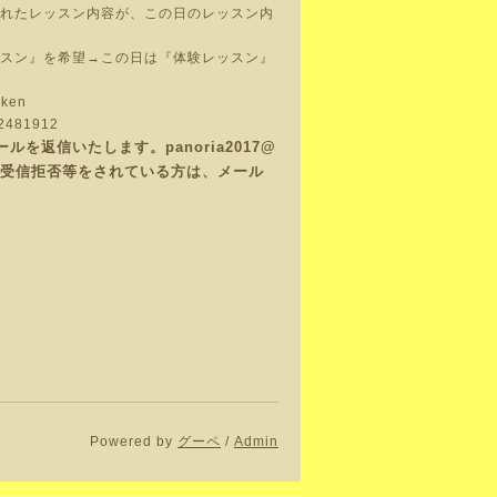
れたレッスン内容が、この日のレッスン内
スン』を希望→この日は『体験レッスン』
iken
o/2481912
返信いたします。panoria2017@
で、受信拒否等をされている方は、メール
Powered by
グーペ
/
Admin