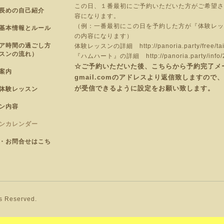
この日、１番最初にご予約いただいた方がご希望さ
長めの自己紹介
容になります。
（例：一番最初にこの日を予約した方が『体験レッ
基本情報とルール
の内容になります）
ア時間の過ごし方
体験レッスンの詳細
http://panoria.party/free/ta
スンの流れ）
『ハムハート』の詳細
http://panoria.party/inf
☆ご予約いただいた後、こちらから予約完了メールを
案内
gmail.comのアドレスより返信致しますの
が受信できるように設定をお願い致します。
体験レッスン
ン内容
ンカレンダー
・お問合せはこち
ts Reserved.