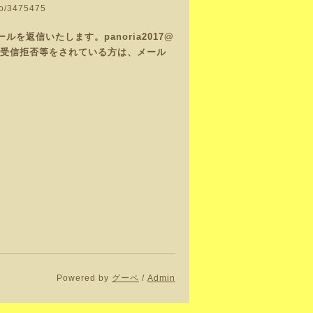
nfo/3475475
返信いたします。panoria2017@
で、受信拒否等をされている方は、メール
Powered by
グーペ
/
Admin