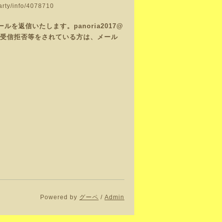
party/info/4078710
返信いたします。panoria2017@
で、受信拒否等をされている方は、メール
Powered by
グーペ
/
Admin