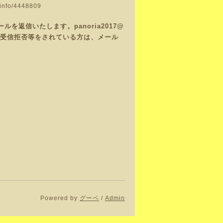
y/info/4448809
返信いたします。panoria2017@
で、受信拒否等をされている方は、メール
Powered by
グーペ
/
Admin