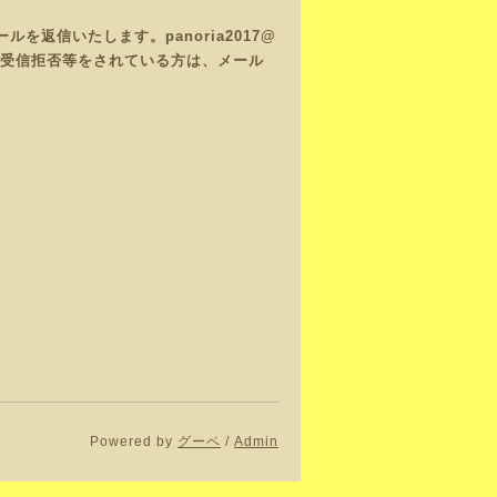
返信いたします。panoria2017@
で、受信拒否等をされている方は、メール
Powered by
グーペ
/
Admin