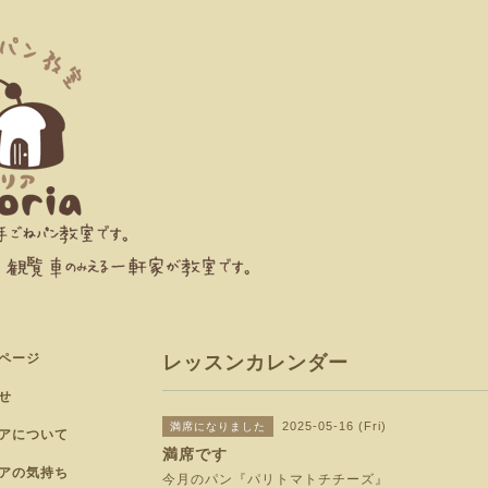
ページ
レッスンカレンダー
せ
2025-05-16 (Fri)
満席になりました
アについて
満席です
アの気持ち
今月のパン『パリトマトチチーズ』