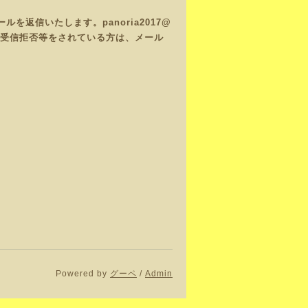
返信いたします。panoria2017@
で、受信拒否等をされている方は、メール
Powered by
グーペ
/
Admin