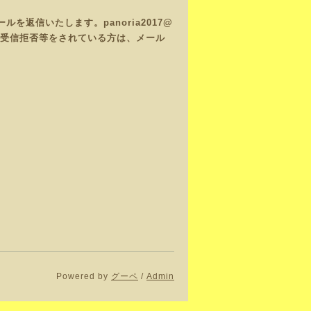
返信いたします。panoria2017@
で、受信拒否等をされている方は、メール
Powered by
グーペ
/
Admin