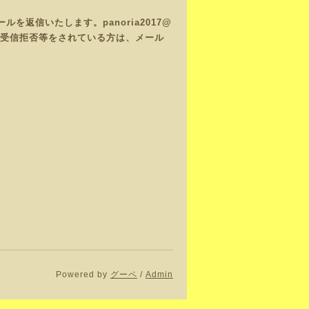
返信いたします。panoria2017@
で、受信拒否等をされている方は、メール
Powered by
グーペ
/
Admin