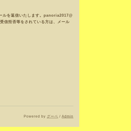
返信いたします。panoria2017@
で、受信拒否等をされている方は、メール
Powered by
グーペ
/
Admin