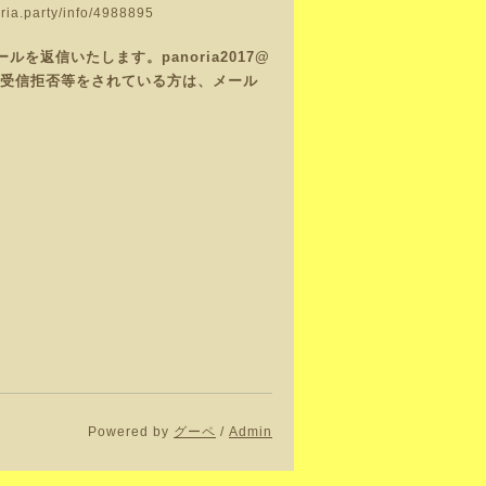
oria.party/info/4988895
返信いたします。panoria2017@
で、受信拒否等をされている方は、メール
Powered by
グーペ
/
Admin