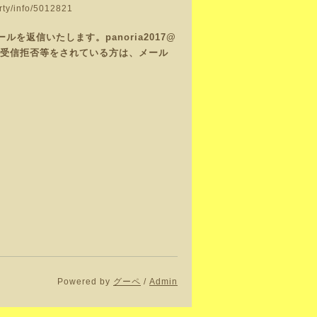
arty/info/5012821
返信いたします。panoria2017@
で、受信拒否等をされている方は、メール
Powered by
グーペ
/
Admin