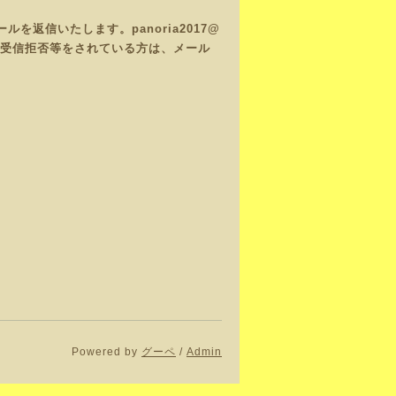
返信いたします。panoria2017@
で、受信拒否等をされている方は、メール
Powered by
グーペ
/
Admin