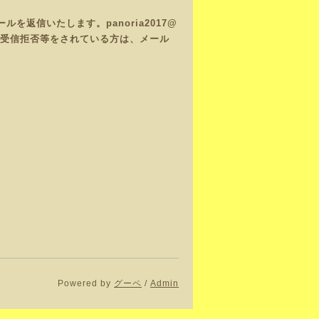
返信いたします。panoria2017@
で、受信拒否等をされている方は、メール
Powered by
グーペ
/
Admin