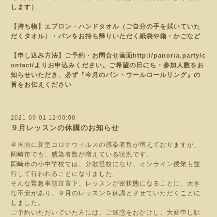
します）
【持ち物】エプロン・ハンドタオル（ご自分の手を拭いていた
だくタオル）・パンをお持ち帰りいただく紙袋や
箱・かごなど
【申し込み方法】ご予約・お問合せ画面
http://panoria.party/c
ontact/
よりお申込みください。
ご希望の日にち・参加人数をお
知らせいただき、必ず『今月のパン・ウールロールリング
』の
旨をお伝えください
2021-09-01 12:00:00
９月レッスンの休講のお知らせ
全国的に新型コロナウィルスの感染者数が増えておりますが、
岡崎市でも、感染者数が増えている状況です。
岡崎市の小中学校では、分散登校になり、オンライン授業も並
行して行われることになりました。
そんな緊急事態宣言下、レッスンが密状態になることに、大き
な不安があり、９月のレッスンを休講とさせていただくことに
しました。
ご予約いただいていた方には、ご迷惑をおかけし、大変申し訳