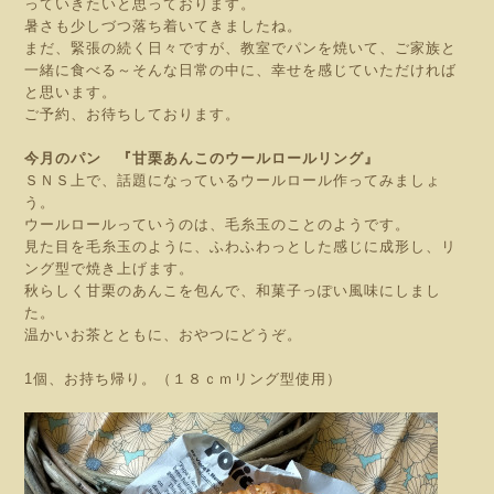
っていきたいと思っております。
暑さも少しづつ落ち着いてきましたね。
まだ、緊張の続く日々ですが、教室でパンを焼いて、ご家族と
一緒に食べる～そんな日常の中に、幸せを感じていただければ
と思います。
ご予約、お待ちしております。
今月のパン 『甘栗あんこのウールロールリング』
ＳＮＳ上で、話題になっているウールロール作ってみましょ
う。
ウールロールっていうのは、毛糸玉のことのようです。
見た目を毛糸玉のように、ふわふわっとした感じに成形し、リ
ング型で焼き上げます。
秋らしく甘栗のあんこを包んで、和菓子っぽい風味にしまし
た。
温かいお茶とともに、おやつにどうぞ。
1個、
お持ち帰り。（１８ｃｍリング型使用）