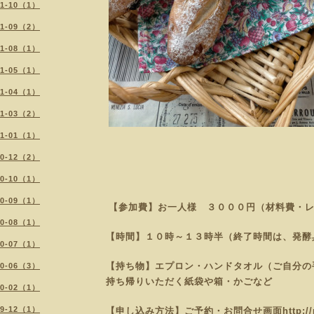
21-10（1）
21-09（2）
21-08（1）
21-05（1）
21-04（1）
21-03（2）
21-01（1）
20-12（2）
20-10（1）
20-09（1）
【参加費】お一人様 ３０００円（材料費・
20-08（1）
【時間】１０時～１３時半（終了時間は、発酵
20-07（1）
【持ち物】エプロン・ハンドタオル（ご自分の
20-06（3）
持ち帰りいただく紙袋や
箱・かごなど
20-02（1）
19-12（1）
【申し込み方法】ご予約・お問合せ画面
http:/