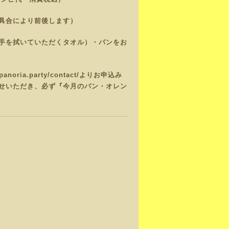
具合により前後します）
手を拭いていただくタオル）・パンをお
/panoria.party/contact/
よりお申込み
せいただき、必ず『今月のパン・オレン