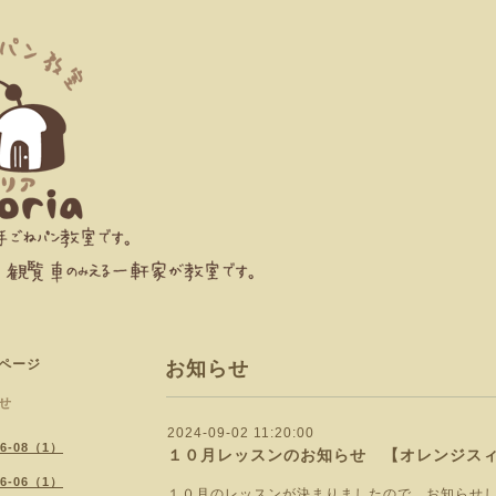
ページ
お知らせ
せ
2024-09-02 11:20:00
26-08（1）
１０月レッスンのお知らせ 【オレンジス
26-06（1）
１０月のレッスンが決まりましたので、お知らせ