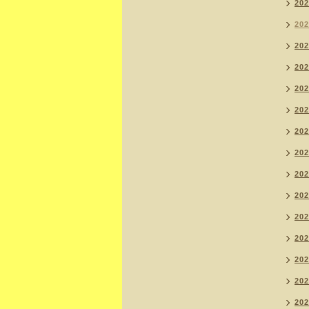
20
20
20
20
20
20
20
20
20
20
20
20
20
20
20