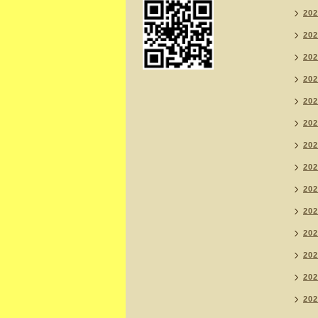
20
20
20
20
20
20
20
20
20
20
20
20
20
20