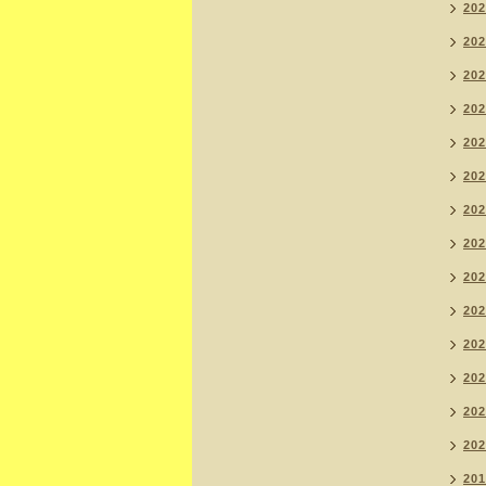
20
20
20
20
20
20
20
20
20
20
20
20
20
20
20