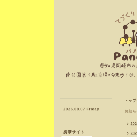
トップ
2026.08.07 Friday
お知ら
20
携帯サイト
20