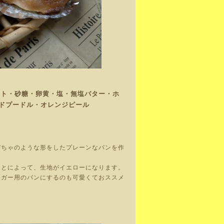
スト・砂糖・卵黄・塩・無塩バター・ホ
ドプードル・オレンジピール
ぼちゃのような形をしたプレーンなパンを作
ことによって、生地がイエローになります。
ーガー用のパンにするのも可愛くておススメ