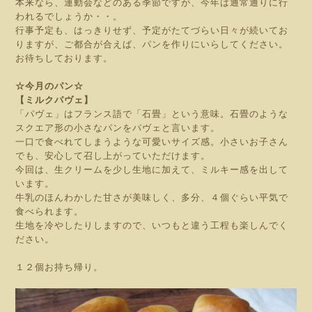
本来なら、運動会などのある季節ですが、今年は通常通りに行
われるでしょうか・・。
行事予定も、はっきりせず、予定がたてづらい日々が続いてお
りますが、ご都合が合えば、パンを作りにいらしてください。
お待ちしております。
☆今月のパン☆
【ミルクパヴェ】
「パヴェ」はフランス語で「石畳」という意味。石畳のような
スクエア形の小さなパンをパヴェと言います。
一口で食べれてしまうような可愛いサイズ感。小さいお子さん
でも、安心して召し上がっていただけます。
今回は、生クリームを少し生地に加えて、ミルキー感を出して
います。
牛乳のほんわかした甘さが美味しく、多分、４個ぐらい平気で
食べられます。
生地を冷やしたりしますので、いつもと違う工程も楽しんでく
ださい。
１２個お持ち帰り。