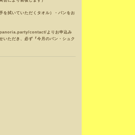
具合により前後します）
手を拭いていただくタオル）・パンをお
/panoria.party/contact/
よりお申込み
せいただき、必ず『今月のパン・シュク