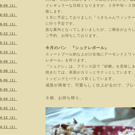
イレギュラーな日程となりますが、２月中旬～３
26-04（1）
致します。
26-03（2）
１月に予定しておりました『うさちゃんウィンナ
に行う予定です。
26-01（1）
急な案内となってしまいましたが、ご都合がよろ
25-12（1）
ご予約、お待ちしております。
25-11（1）
今月のパン 『シュクレボール』
25-10（1）
スィートブール的な上がけ生地にアーモンドとワ
レボール』を作ります。
25-09（1）
『シュクレ』は、フランス語で『砂糖』を意味し
25-08（1）
焼きたては、表面がカリッとサクッとしています
す。
トッピングとバランス良くしていま
25-06（1）
成形が簡単で、可愛らしく仕上がるので、プレ
25-05（1）
６個、お持ち帰り。
25-04（1）
25-02（1）
24-12（2）
24-11（1）