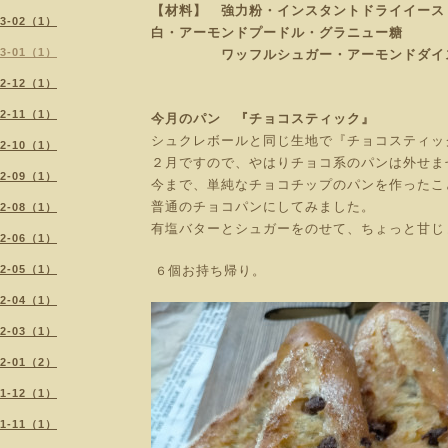
【材料】 強力粉・インスタントドライイース
23-02（1）
白・アーモンドプードル・グラニュー糖
23-01（1）
ワッフルシュガー・アーモンドダイ
22-12（1）
22-11（1）
今月のパン 『チョコスティック』
シュクレボールと同じ生地で『チョコスティッ
22-10（1）
２月ですので、やはりチョコ系のパンは外せま
22-09（1）
今まで、単純なチョコチップのパンを作ったこ
普通のチョコパンにしてみました。
22-08（1）
有塩バターとシュガーをのせて、ちょっと甘じ
22-06（1）
22-05（1）
個お持ち帰り。
６
22-04（1）
22-03（1）
22-01（2）
21-12（1）
21-11（1）