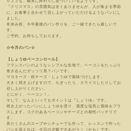
０２２も、確実に終わりに近づいているようです。
『クリスマス』の雰囲気は全くありませんが、人が集まる季節
に、お食事と合わせて召し上がっていただけるようなパンにし
ました。
冬休み前、今年最後のパン作りを、ご一緒できたら嬉しいで
す。
ご予約、お待ちしております。
☆今月のパン☆
【しょうゆベーコンロール】
フランスパンのようなシンプルな生地で、ベーコンをたっぷり
巻き込んだガッツリ系？パンです。
マヨネーズ・粉チーズ・しょうゆで風味づけします。
大きく焼き上げますので、ちぎったり、スライスしたりしてお
召し上がりください。
とにかく、ベーコン！。
そして、なんといってもポイントは『しょうゆ』です。
焼き上がったパンにしょうゆを塗り、適度な塩気と風味をプラ
スします。コクのあるベーコンやチーズとの相性バッチリで
す。
具だくさんのスープやシチューでも作って、レッスンで作った
パンを添えれば、今日の夕飯できあがり！（かも）です。